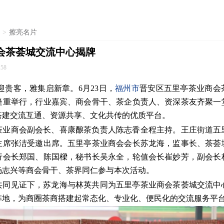
>
擦亮名片
会茶荟城交流中心揭牌
:58
迎贵客，雅集启新章。6月23日，
福州市
晋安区五里亭茶业商会
隆重举行，行业嘉宾、商会骨干、茶企负责人、资深茶友齐聚一
搭建交流互通、资源共享、文化共传的优质平台。
茶业商会副会长、喜康酿茶负责人陈志香全程主持。王庄街道五
主席张洁受邀出席。五里亭茶业商会会长苏龙海，监事长、茶荟
行会长郑国、陈国樑，秘书长吴永全，轮值会长崔妙芳，副会长
杨志兴等商会骨干、茶界同仁参与本次活动。
共同见证下，苏龙海与林英共同为五里亭茶业商会茶荟城交流中
阵地，为商圈茶商搭建起常态化、专业化、便民化的交流服务平