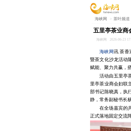
海峡网
>
茶叶频道
五里亭茶业商
海峡网
2026-06-23 17
海峡网
讯 茶香
暨茶文化沙龙活动
赋能、聚力共赢，
活动由五里亭
里亭茶业商会妇联
部书记陈晓真，执
静，常务副秘书长
在全场嘉宾的
正式落地固定交流