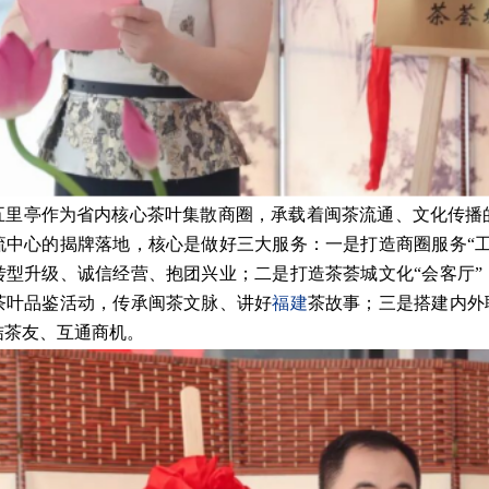
五里亭作为省内核心茶叶集散商圈，承载着闽茶流通、文化传播
流中心的揭牌落地，核心是做好三大服务：一是打造商圈服务“工
转型升级、诚信经营、抱团兴业；二是打造茶荟城文化“会客厅”
茶叶品鉴活动，传承闽茶文脉、讲好
福建
茶故事；三是搭建内外
结茶友、互通商机。